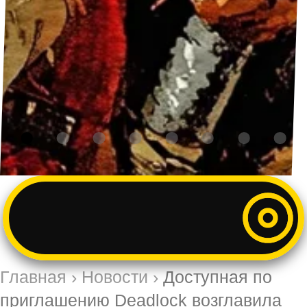
Главная
›
Новости
›
Доступная по
приглашению Deadlock возглавила