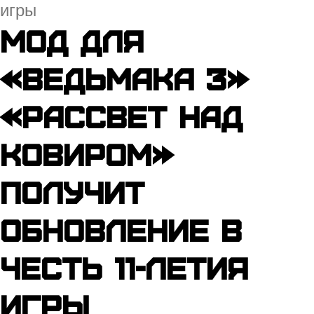
игры
Мод для
«Ведьмака 3»
«Рассвет над
Ковиром»
получит
обновление в
честь 11-летия
игры