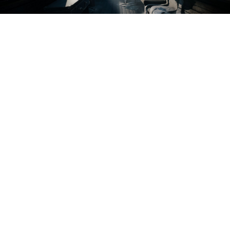
Reanimal, новое кошмарное
приключение создателей Little
Nightmares из Tarsier Studios,
разошлось тиражом более 1
млн копий. Об этом говорится
в свежем отчёте Embracer
Group (который, к слову, успел