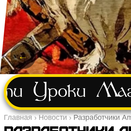
←
сти
Уроки
Маг
Главная
›
Новости
›
Разработчики Am
Разработчики A