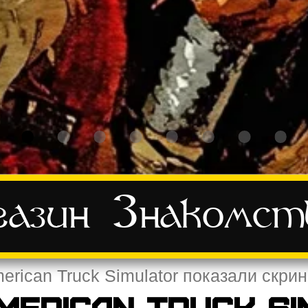
азин
Знакомст
erican Truck Simulator показали скр
merican Truck S