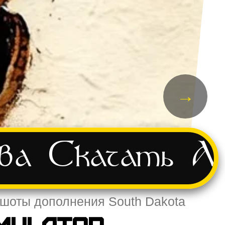
→
ва
Скачать
А
иншоты дополнения South Dakota
imulator