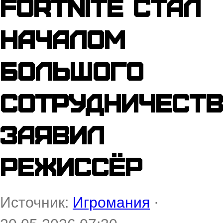
Fortnite стал
началом
большого
сотрудничеств
заявил
режиссёр
Источник:
Игромания
·