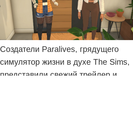
Создатели Paralives, грядущего
симулятор жизни в духе The Sims,
представили свежий трейлер и
геймплейную демонстрацию на 45
минут.
В первом ролике персонажи Талия
и Никки прибывают на поезде в