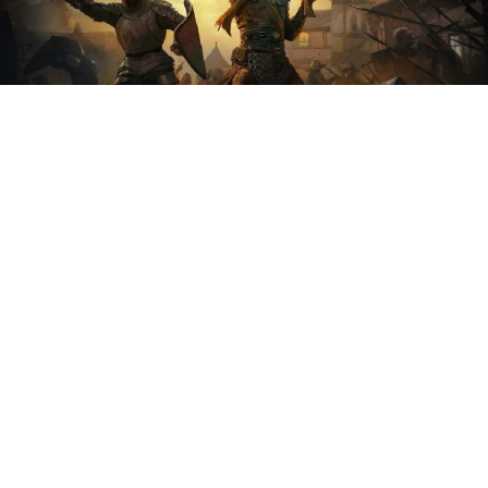
Создатели Path of Exile 2
провели прямую трансляцию,
в ходе которой раскрыли
ключевые новинки
масштабного обновления
«Возвращение Древних».