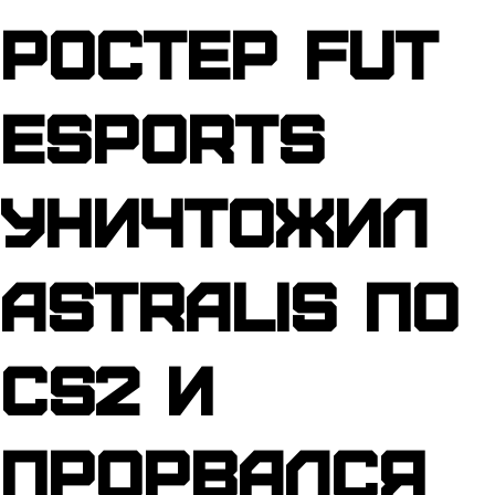
Ростер FUT
Esports
уничтожил
Astralis по
CS2 и
прорвался