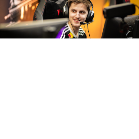
На престижном
чемпионате ESL Pro
League Season 23 по