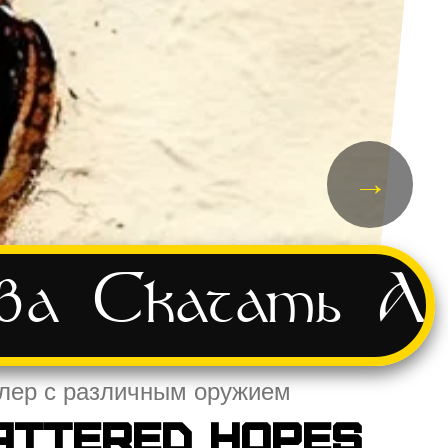
→
ва
Скачать
Ад
ейлер с различным оружием
attered Hopes