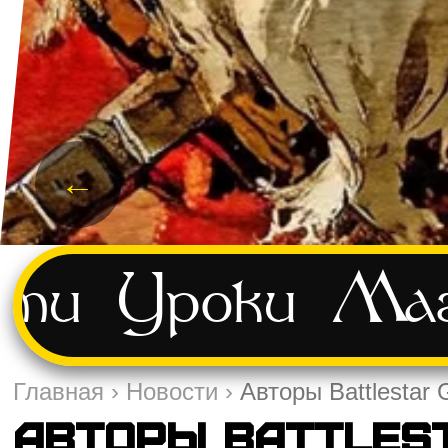
←
сти
Уроки
Маг
Главная
›
Новости
›
Авторы Battlestar
Авторы Battlest