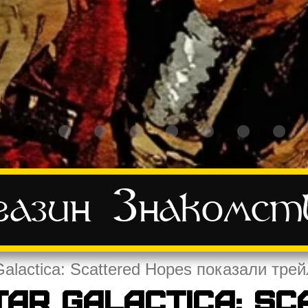
азин
Знакомст
 Galactica: Scattered Hopes показали тр
ar Galactica: Sc