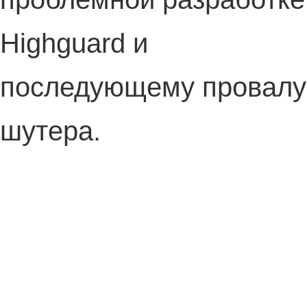
Highguard и
последующему провалу
шутера.
Основные моменты:
Как известно, студию
Wildlight основали