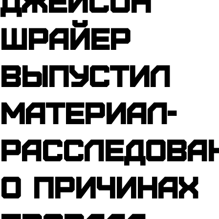
Джейсон
Шрайер
выпустил
материал-
расследова
о причинах