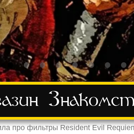
азин
Знакомст
а про фильтры Resident Evil Requiem