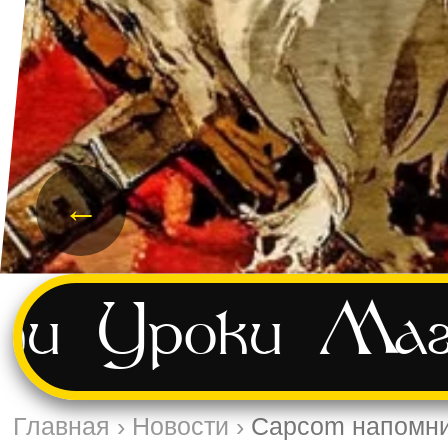
←
ти
Уроки
Маг
Главная
›
Новости
›
Capcom напомнил