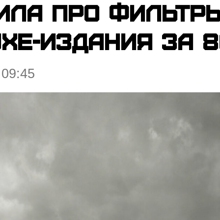
ла про фильтры 
uxe-издания за 
 09:45