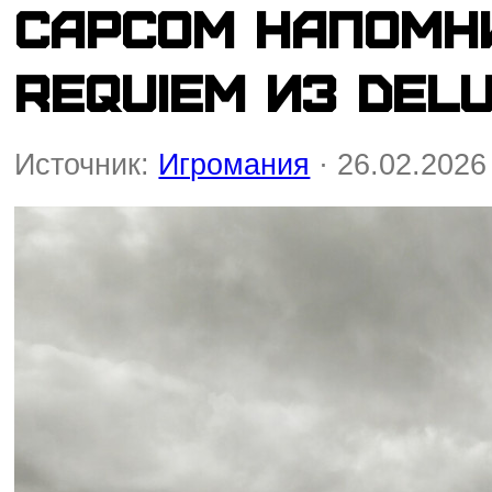
Capcom напомни
Requiem из Del
Источник:
Игромания
· 26.02.2026