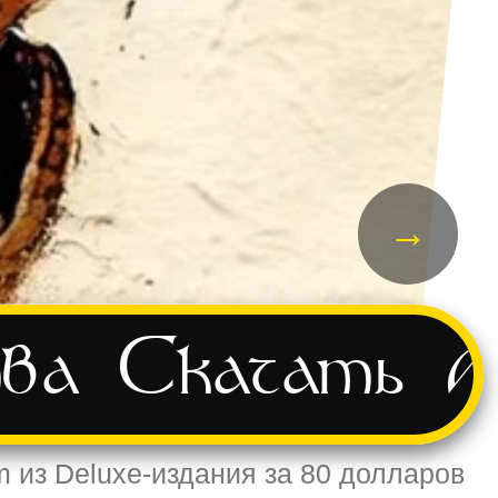
→
ва
Скачать
А
 из Deluxe-издания за 80 долларов