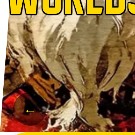
WORLD
←