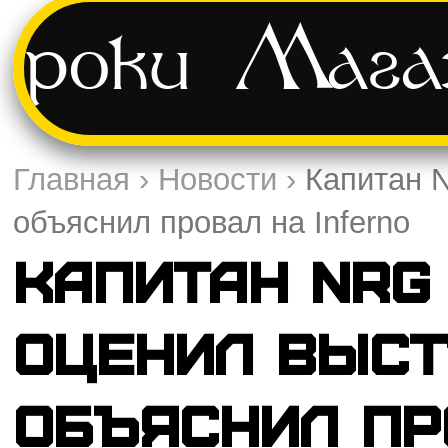
Уроки
Мага
Главная
›
Новости
›
Капитан N
объяснил провал на Inferno
Капитан NRG 
оценил выст
объяснил пр