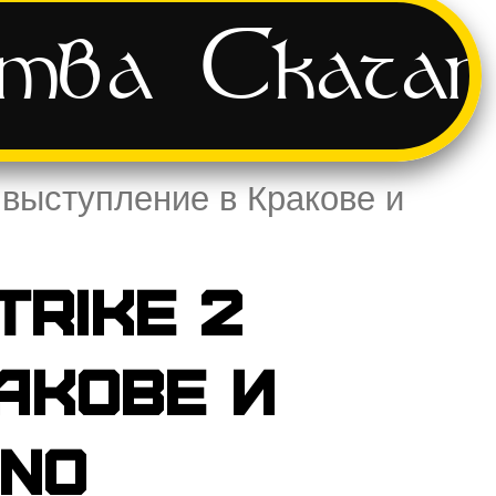
ства
Скача
 выступление в Кракове и
trike 2
акове и
rno