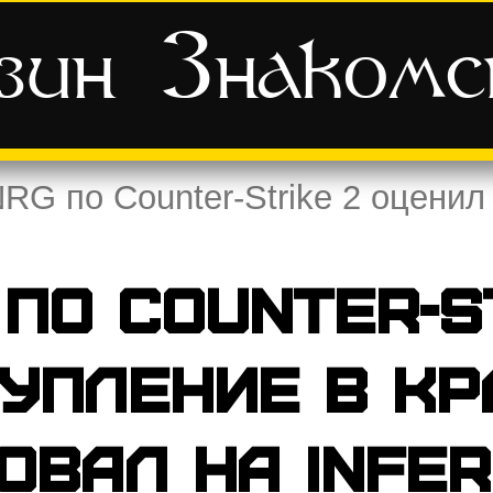
зин
Знаком
RG по Counter-Strike 2 оценил
по Counter-S
упление в Кр
овал на Infe