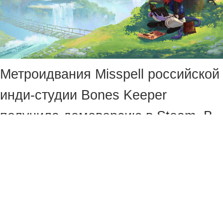
Метроидвания Misspell российской
инди-студии Bones Keeper
получила демоверсию в Steam. В
честь этого разработчики
опубликовали красочный трейлер,
демонстрирующий основные
особенности игры.
История начинается в