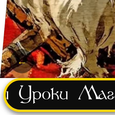
←
и
Уроки
Маг