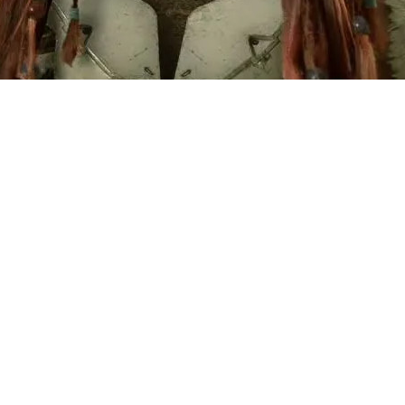
а недавний патент, поданный
и ещё более глубокую интегра
нт описывает функцию с «по
гровые персонажи с помощью 
е подготовленные записи. Си
бирать новости, связанных с