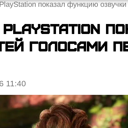
PlayStation показал функцию озвучк
 PlayStation п
тей голосами п
6 11:40