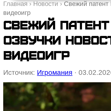
Главная
›
Новости
›
Свежий патент 
видеоигр
Свежий патент
озвучки новос
видеоигр
Источник:
Игромания
· 03.02.202