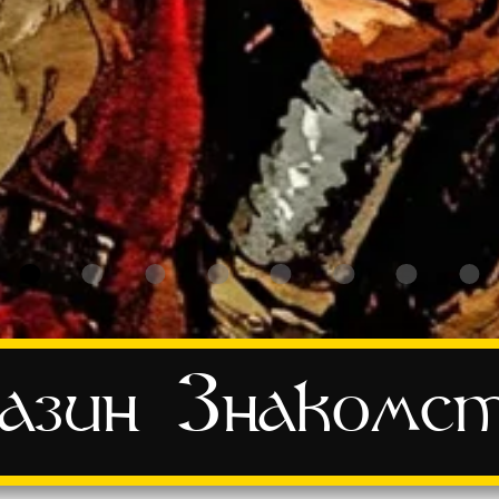
азин
Знакомс