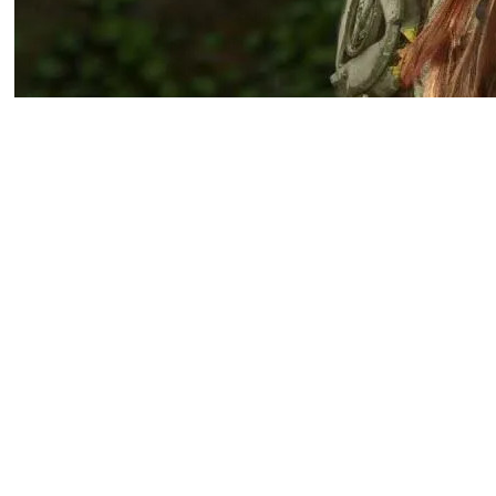
В сети обратили внимание н
пользователей PlayStation 
повседневную жизнь. Докуме
которые будут озвучивать и
Причём это будут не заране
предпочтения геймера и под