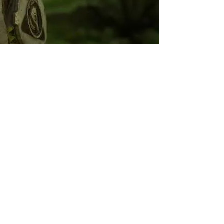
 Sony. Он ориентирован на
цию видеоигр в
дкастами» новостей,
искусственного интеллекта.
стема будет анализировать
 интересными для него