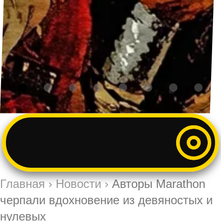
Главная
›
Новости
›
Авторы Marathon
черпали вдохновение из девяностых и
нулевых