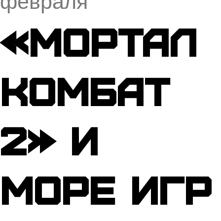
февраля
«Мортал
Комбат
2» и
море игр