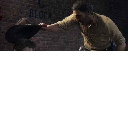
Зомби-боевик World War Z
(2019) получил обещанный
кроссовер с франшизой