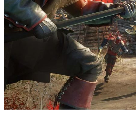
По данным Джейсона Шрайера, 
компанию, к которой он присое