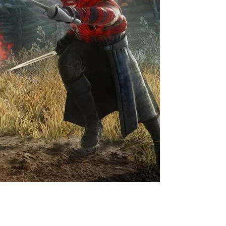
стоф Хартманн решил покинуть
шения не разглашаются.