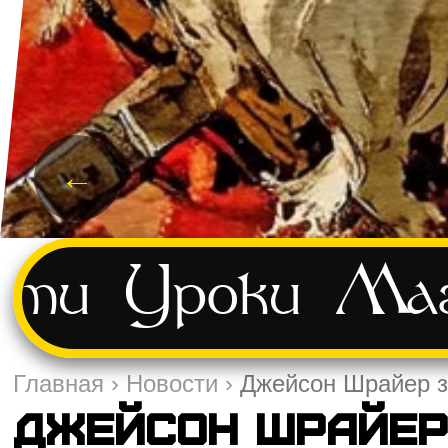
←
сти
Уроки
Маг
Главная
›
Новости
›
Джейсон Шрайер з
Джейсон Шрайер