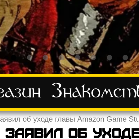
азин
Знакомст
аявил об уходе главы Amazon Game Stu
 заявил об уход