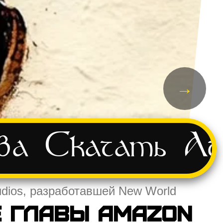
→
ва
Скачать
Ад
dios, разработавшей New World
е главы Amazon