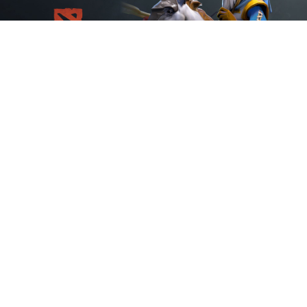
Игрок состава
PARIVISION по Dota 2
Владимир «No[o]ne»
Миненко поделился