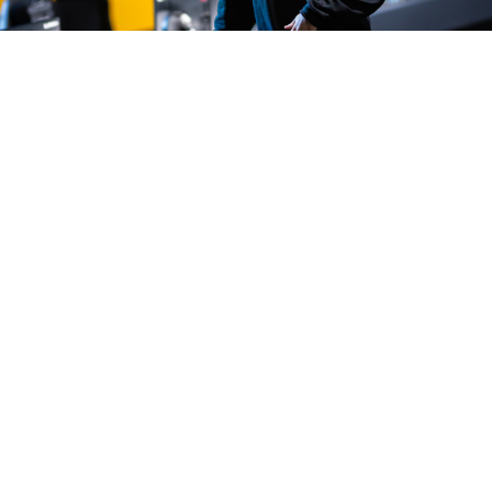
Рифлер команды FURIA
Юри «yuurih» Сантос в
интервью на турнире
BLAST Bounty Winter
2026 по Counter-Strike 2