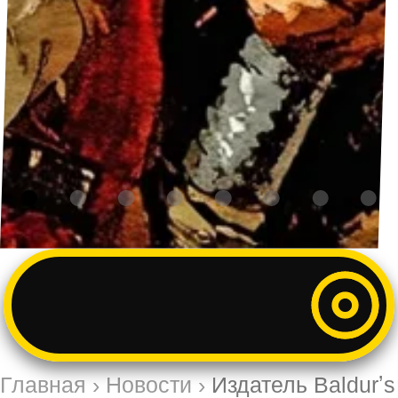
Главная
›
Новости
›
Издатель Baldurʼs