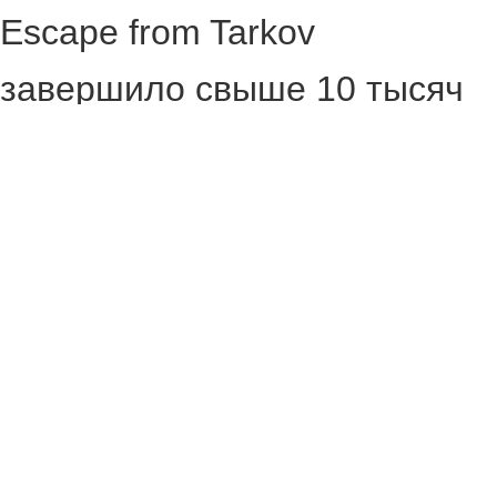
Escape from Tarkov
завершило свыше 10 тысяч
игроков. Об этом рассказал
глава Battlestate Games
Никита Буянов, который
назвал точное число
«сбежавших из Таркова» на
момент 14 января.