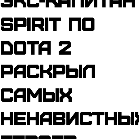
Spirit по
Dota 2
раскрыл
самых
ненавистны