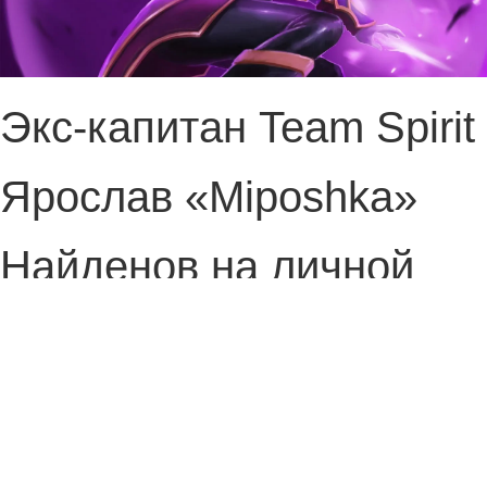
Экс-капитан Team Spirit
Ярослав «Miposhka»
Найденов на личной
трансляции вспомнил,
какие герои в Dota 2
раздражали его больше