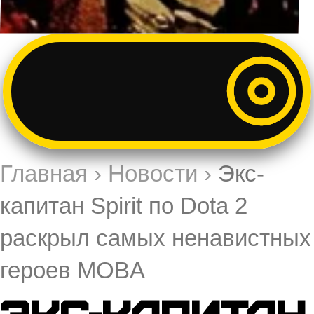
Главная
›
Новости
›
Экс-
капитан Spirit по Dota 2
раскрыл самых ненавистных
героев MOBA
Экс-капитан