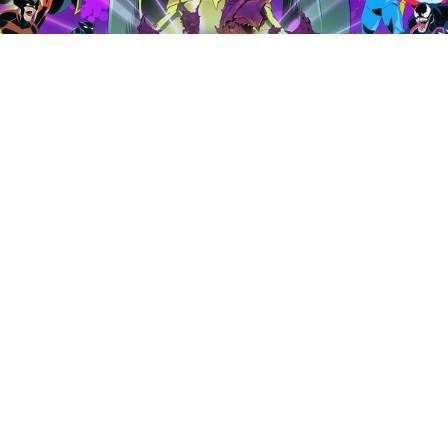
Разработчики Marvel Cosmic
Invasion выпустили
обновление со множеством
исправлений и
косметическими предметами.
Главная особенность патча —
раскраски для героев в стиле
других игр по вселенной: