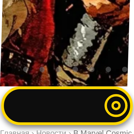
Главная
›
Новости
›
В Marvel Cosmic