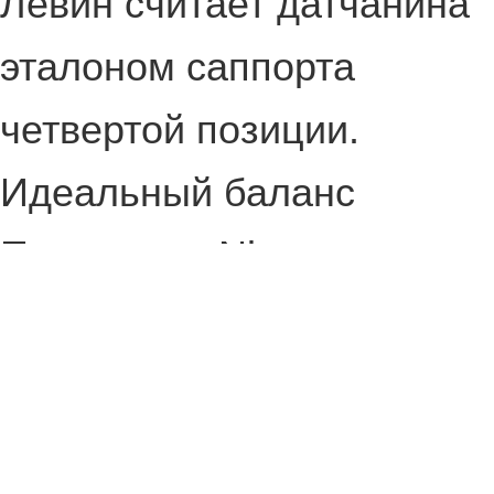
Левин считает датчанина
эталоном саппорта
четвертой позиции.
Идеальный баланс
По мнению Nix, главное
преимущество Cr1t- —
отсутствие слабых мест.
Если другие