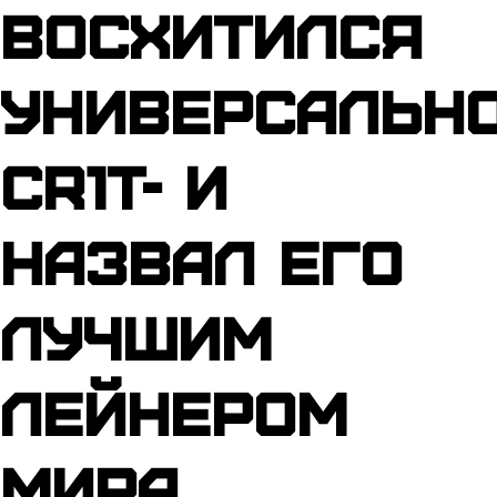
восхитился
универсальн
Cr1t- и
назвал его
лучшим
лейнером
мира