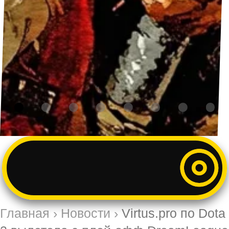
Главная
›
Новости
›
Virtus.pro по Dota