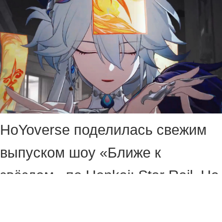
HoYoverse поделилась свежим
выпуском шоу «Ближе к
звёздам» по Honkai: Star Rail. На
сей раз в центре внимания
оказалась Яо Гуан —