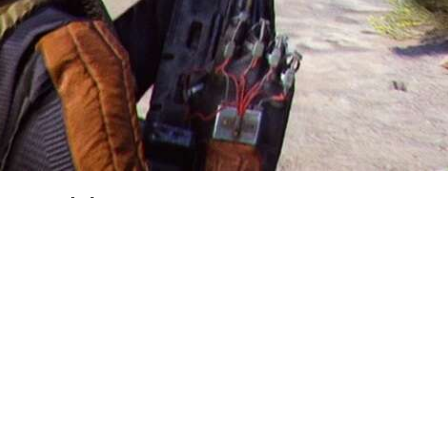
 Raiders разгорелась диску
гие считают, что инфлюенсе
ому что разработчики прислу