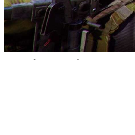
В сообществе фанатов ARC
стримеров на игры. И мно
будущему экшен-шутера.
«Call of Duty умерла, пот