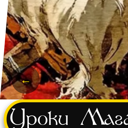
←
Уроки
Мага