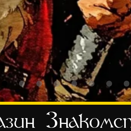
зин
Знакомс