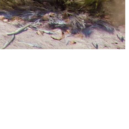
ссия на тему влияния
ры действительно угрожают
шались к стримерам. H1Z1