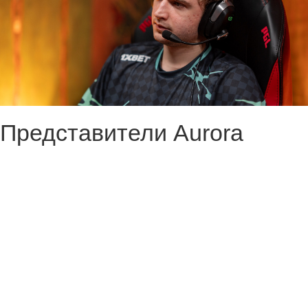
Представители Aurora
Gaming по Dota 2 объявили
о замене на предстоящем
DreamLeague Division 2
Season 3. Артём «Lorenof»