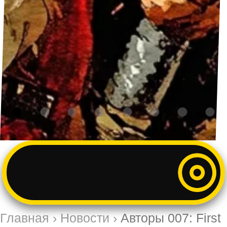
Главная
›
Новости
›
Авторы 007: First