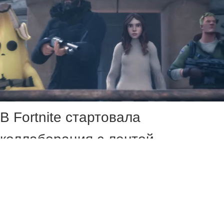
В Fortnite стартовала
коллаборация с лентой
«Убежище» (Shelter), главную
роль в которой исполнил
Джейсон Стэйтем. Актёр сыграл