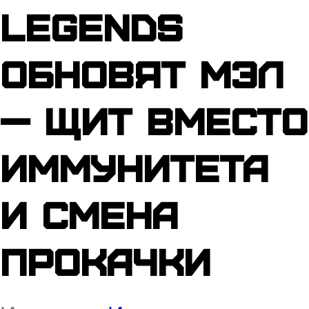
Legends
обновят Мэл
— щит вместо
иммунитета
и смена
прокачки