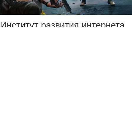
Институт развития интернета
(ИРИ) готов поддержать
отечественный аналог Call of
Duty, идею которого
предложили в Госдуме.
Однако пока о каких-то
конкретных планах речи не
идёт — если за игру и