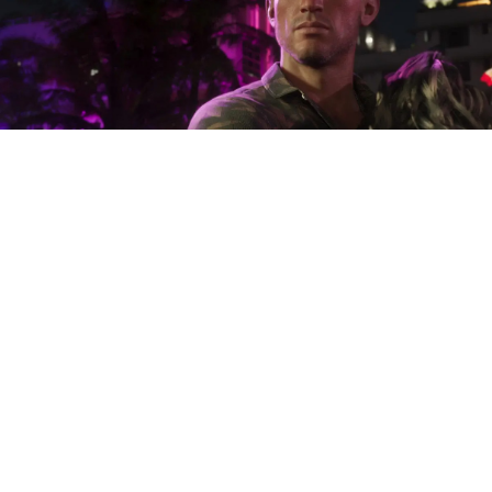
Представитель Rockstar
Games прокомментировал
решение суда, который
отклонил ходатайство о