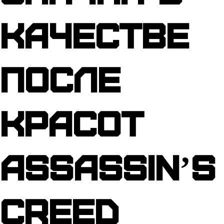
качестве
после
красот
Assassinʼs
Creed