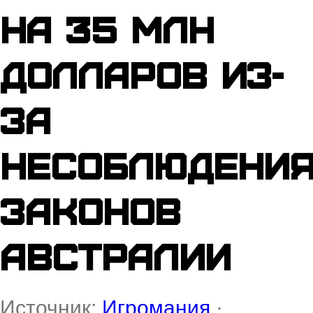
на 35 млн
долларов из-
за
несоблюдени
законов
Австралии
Источник:
Игромания
·