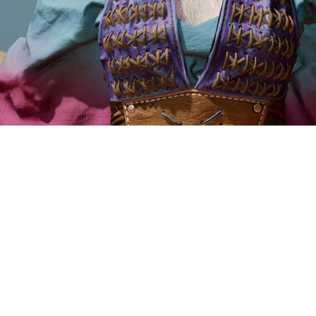
алиста Джейсона Шрайера, 
 Fallout, а вот неанонсиро
(Fallout 2, New Vegas, Icew
оже разузнал, как там дела 