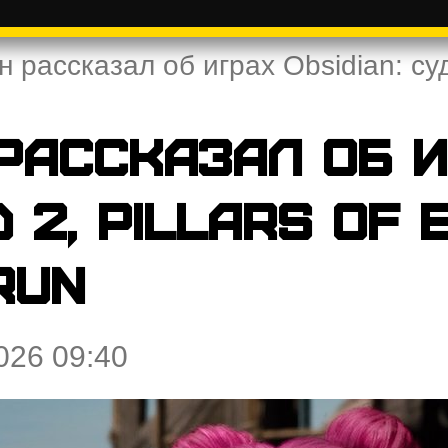
 рассказал об играх Obsidian: судь
рассказал об иг
2, Pillars of E
run
026 09:40