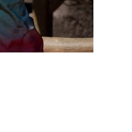
Obsidian Entertainment
ванную Avowed 2 отменили.
ind Dale) со ссылкой на
у студии. Согласно ему: