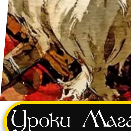
←
Уроки
Мага