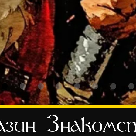
зин
Знакомс