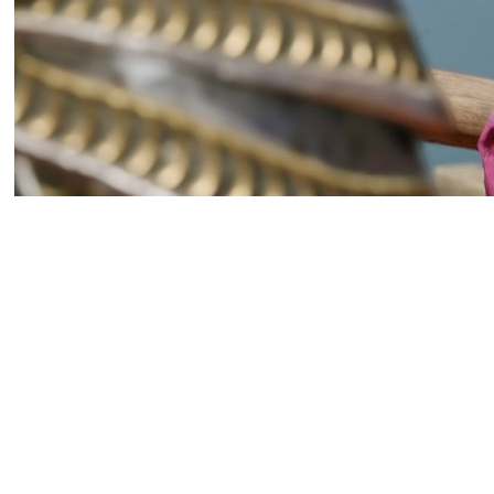
По данным известного журн
работает над новой частью
Геймдизайнер Крис Авеллон 
«собственные источники» т