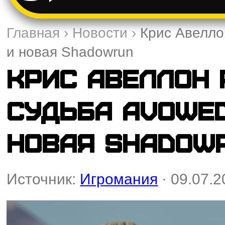
Главная
›
Новости
›
Крис Авеллон
и новая Shadowrun
Крис Авеллон 
судьба Avowed 
новая Shadow
Источник:
Игромания
· 09.07.2