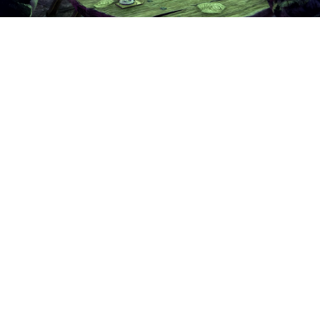
Создатели The Elder Scrolls
Online запустили первый сезон
с новыми историями,
приключениями, испытаниями
и наградами. Он продлится до
21 октября.
Первый сезон добавляет в
игру две новые сюжетные