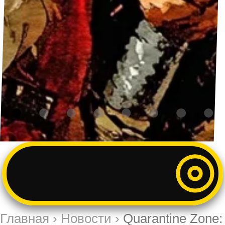
Главная
›
Новости
›
Quarantine Zone: