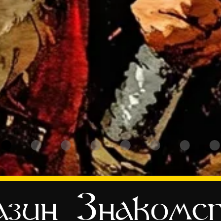
зин
Знакомс