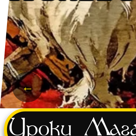
←
Уроки
Мага