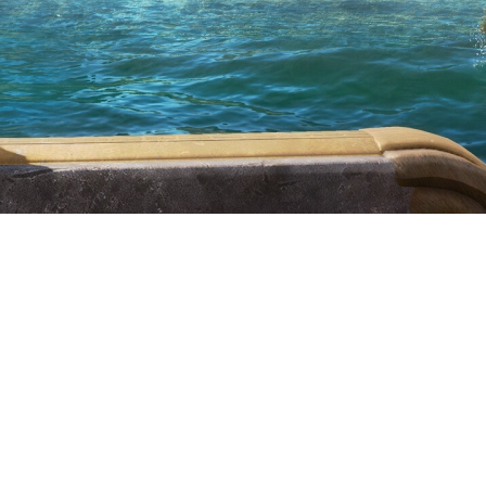
ssassinʼs Creed Black Flag 
выйдет завтра на PS5, Xbox
всё хорошо: