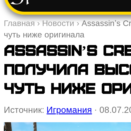
Главная
›
Новости
›
Assassinʼs C
чуть ниже оригинала
Assassinʼs Cr
получила выс
чуть ниже ор
Источник:
Игромания
· 08.07.2