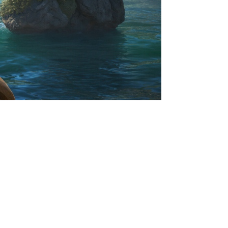
Resynced и полные
 Series и PC. И в целом у