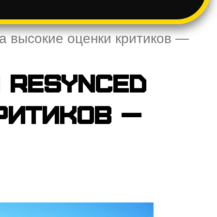
ла высокие оценки критиков —
g Resynced
ритиков —