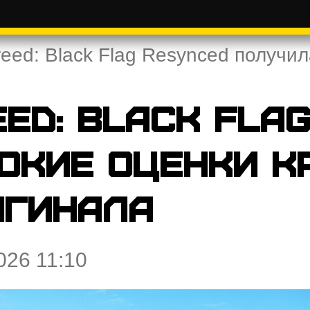
reed: Black Flag Resynced получи
eed: Black Fla
окие оценки к
игинала
026 11:10