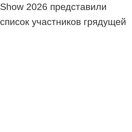
Show 2026 представили
список участников грядущей
выставки. Её назвали самой
масштабной в истории, а в
список крупных компаний
попали:
Capcom;
Konami;