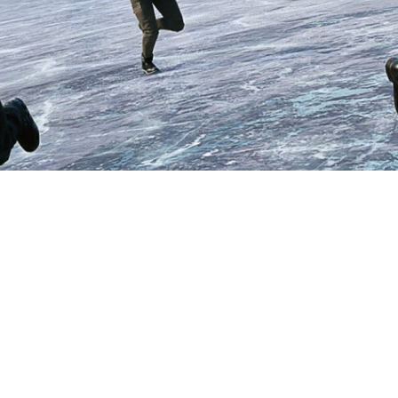
grounds готовятся внести з
ской битвы. О них рассказ