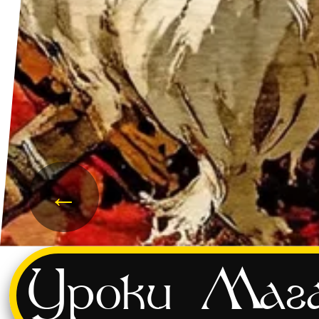
←
Уроки
Мага