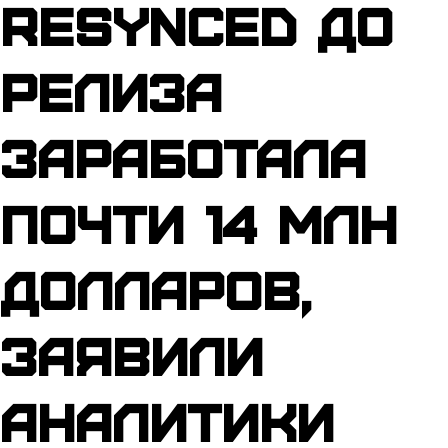
Resynced до
релиза
заработала
почти 14 млн
долларов,
заявили
аналитики