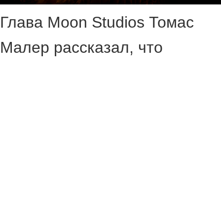
Глава Moon Studios Томас
Малер рассказал, что
недавно сделал прототип
своей новой игры, которая
его очень удивила.
По словам Малера, саму
идею он вынашивал около 10
лет и за это время даже