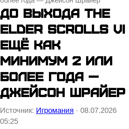
более года — Джейсон Шрайер
До выхода The
Elder Scrolls VI
ещё как
минимум 2 или
более года —
Джейсон Шрайер
Источник:
Игромания
· 08.07.2026
05:25