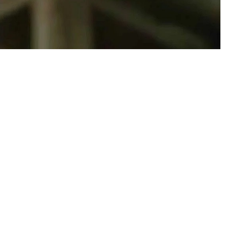
релиза Resident Evil
lem, чьи инсайды в
з] состоится позднее».