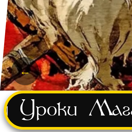
←
и
Уроки
Маг