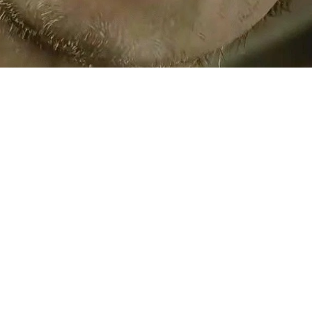
l Requiem может выйти после 
ду. Слухом поделился Dusk Go
циально подтверждаются.
, но пока говорят, что [рели