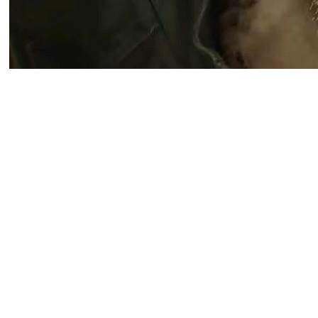
Дополнение для Resident Evi
Veronica, позднее в 2027 го
последнее время часто офи
«Посмотрим, как всё сложится