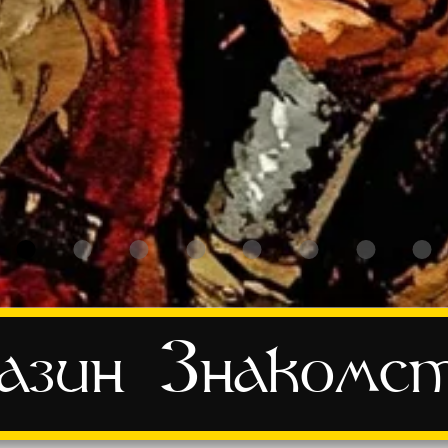
азин
Знакомс