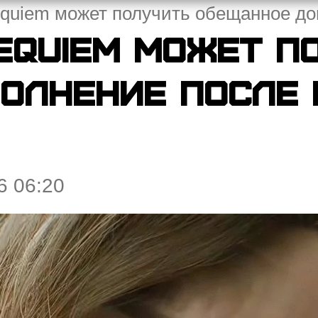
Requiem может получить обещанное до
Requiem может п
олнение после 
6 06:20