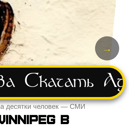
→
ва
Скачать
Ад
ила десятки человек — СМИ
innipeg в