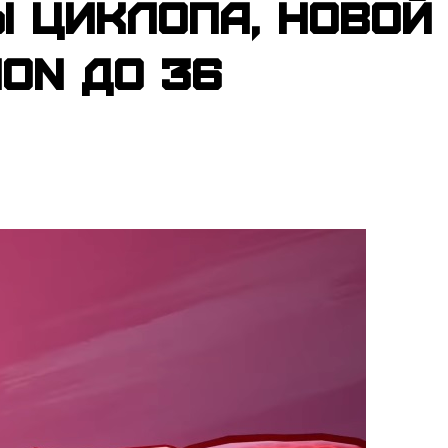
ы Циклопа, новой
ion до 36