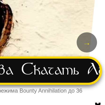
→
ва
Скачать
Ад
ежима Bounty Annihilation до 36