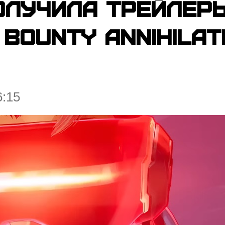
олучила трейлер
Bounty Annihilat
6:15