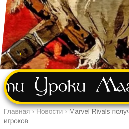
←
сти
Уроки
Маг
Главная
›
Новости
›
Marvel Rivals пол
игроков