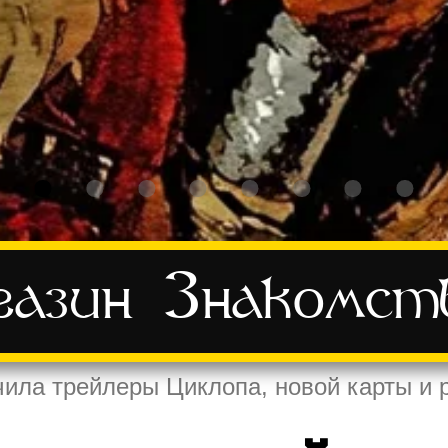
азин
Знакомст
учила трейлеры Циклопа, новой карты и р