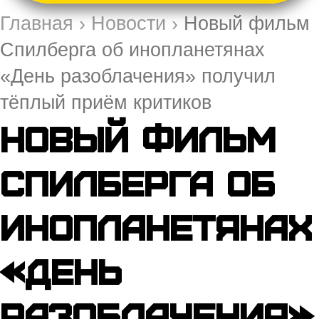
Главная
›
Новости
›
Новый фильм
Спилберга об инопланетянах
«День разоблачения» получил
тёплый приём критиков
Новый фильм
Спилберга об
инопланетянах
«День
разоблачения»