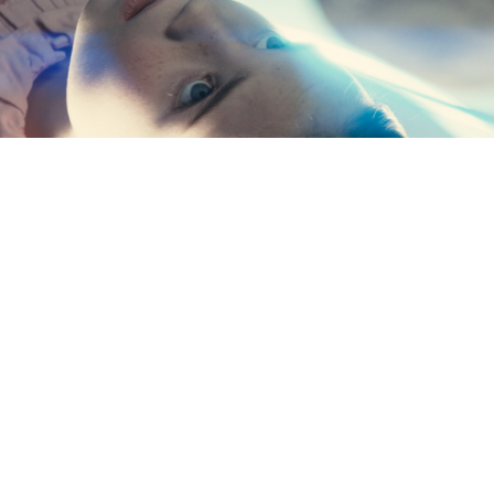
Новый фильм Стивена
Спилберга под названием
«День разоблачения»
получил в целом тёплый
приём критиков. На
агрегаторе Rotten Tomatoes