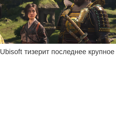
Ubisoft тизерит последнее крупное
обновление для Assassin’s Creed
Shadows — его релиз ожидается
16 июня.
Пока без подробностей, но
игрокам обещают «„Чёрный